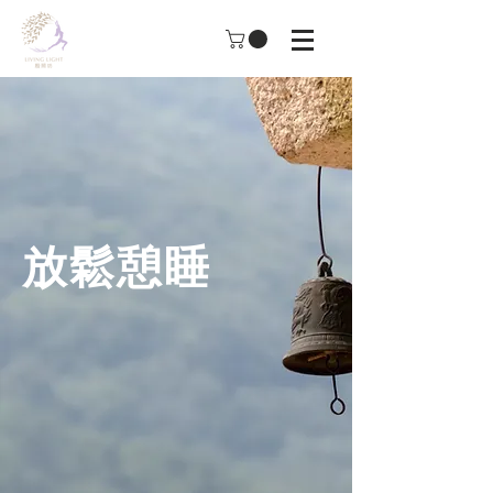
​放鬆憩睡