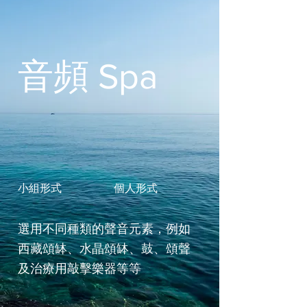
音頻 Spa
小組形式
個人形式
選用不同種類的聲音元素，例如
西藏頌缽、水晶頌缽、鼓、頌聲
及治療用敲擊樂器等等