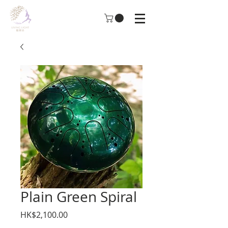
Plain Green Spiral
價
HK$2,100.00
格