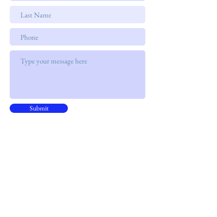
Submit
地址
灣仔軒尼詩道338號
北海中心15樓15B室
電話
+852 9301 8531