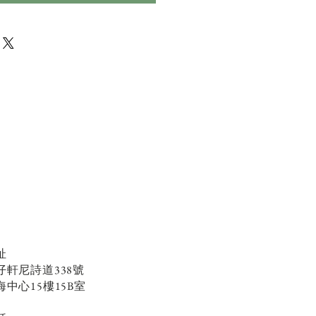
址
仔軒尼詩道338號
海中心15樓15B室