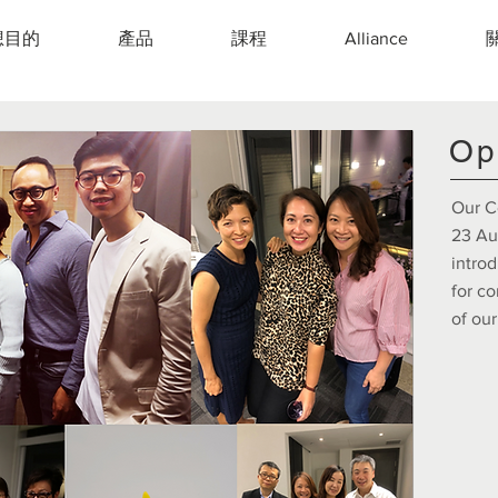
想目的
產品
課程
Alliance
Op
Our C
23 Au
intro
for co
of our