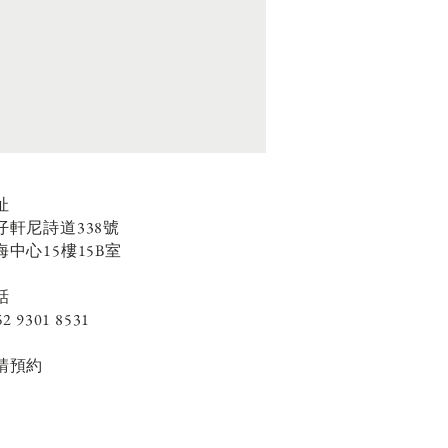
址
仔軒尼詩道338號
海中心15樓15B室
話
52 9301 8531
請預約