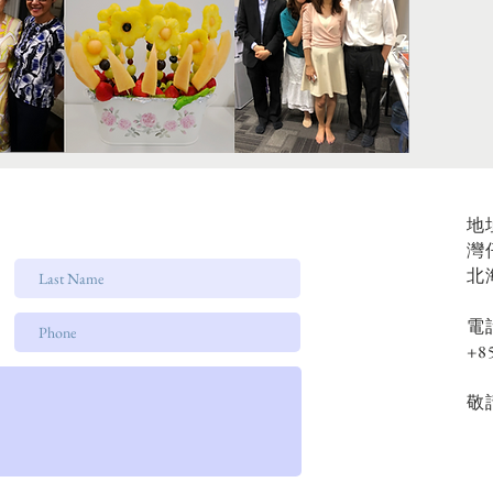
地
灣
北
電
+8
敬